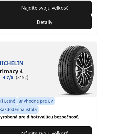
Nájdite svoju veľkosť
Detaily
ICHELIN
rimacy 4
4.7/5
(3152)
Letné
Vhodné pre EV
Každodenná istota
yrobená pre dlhotrvajúcu bezpečnosť.
Nájdite svoju veľkosť