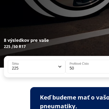
8 výsledkov pre vaše
225 /50 R17
Šírka
Profilové Číslo
225
50
Keď budeme mať o vašom
pneumatiky.