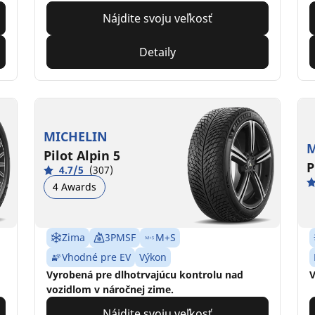
Nájdite svoju veľkosť
Detaily
MICHELIN
M
Pilot Alpin 5
P
4.7/5
(307)
4 Awards
Zima
3PMSF
M+S
Vhodné pre EV
Výkon
Vyrobená pre dlhotrvajúcu kontrolu nad
V
vozidlom v náročnej zime.
Nájdite svoju veľkosť