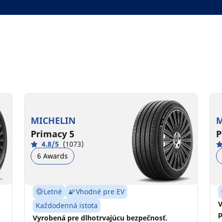
MICHELIN
M
Primacy 5
P
4.8/5
(1073)
6 Awards
Letné
Vhodné pre EV
V
Každodenná istota
p
Vyrobená pre dlhotrvajúcu bezpečnosť.