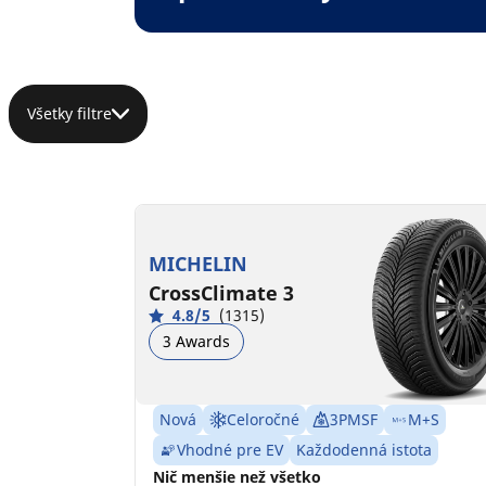
Všetky filtre
MICHELIN
CrossClimate 3
4.8/5
(1315)
3 Awards
Nová
Celoročné
3PMSF
M+S
Vhodné pre EV
Každodenná istota
Nič menšie než všetko