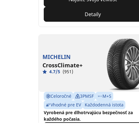
Detaily
MICHELIN
CrossClimate+
4.7/5
(951)
Celoročné
3PMSF
M+S
Vhodné pre EV
Každodenná istota
Vyrobená pre dlhotrvajúcu bezpečnosť za
každého počasia.
Nájdite svoju veľkosť