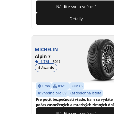
Nájdite svoju veľkosť
Detaily
MICHELIN
Alpin 7
4.7/5
(501)
4 Awards
Zima
3PMSF
M+S
Vhodné pre EV
Každodenná istota
Pre pocit bezpečnosti všade, kam sa vydáte
počas zasnežených a mrazivých zimných dní
Nájdite svoju veľkosť