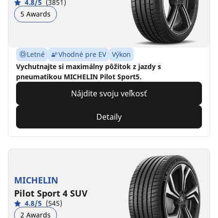
4.8/5
(3851)
5 Awards
Letné
Vhodné pre EV
Výkon
Vychutnajte si maximálny pôžitok z jazdy s
pneumatikou MICHELIN Pilot Sport5.
Nájdite svoju veľkosť
Detaily
MICHELIN
Pilot Sport 4 SUV
4.8/5
(545)
2 Awards