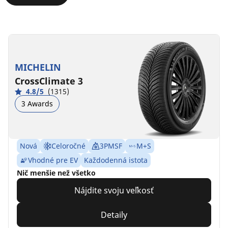
MICHELIN
CrossClimate 3
4.8/5
(1315)
3 Awards
Nová
Celoročné
3PMSF
M+S
Vhodné pre EV
Každodenná istota
Nič menšie než všetko
Nájdite svoju veľkosť
Detaily