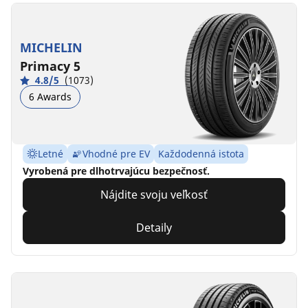
MICHELIN
Primacy 5
4.8/5
(1073)
6 Awards
Letné
Vhodné pre EV
Každodenná istota
Vyrobená pre dlhotrvajúcu bezpečnosť.
Nájdite svoju veľkosť
Detaily