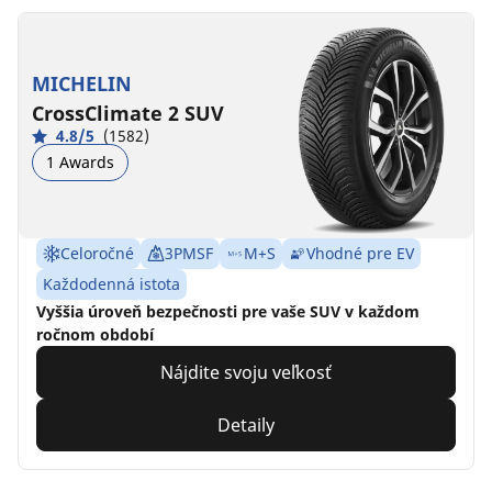
MICHELIN
CrossClimate 2 SUV
4.8/5
(1582)
1 Awards
Celoročné
3PMSF
M+S
Vhodné pre EV
Každodenná istota
Vyššia úroveň bezpečnosti pre vaše SUV v každom
ročnom období
Nájdite svoju veľkosť
Detaily