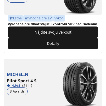
Letné
Vhodné pre EV
Výkon
Vyrobená pre dlhotrvajúcu kontrolu SUV nad riadením.
Nájdite svoju veľkosť
Detaily
MICHELIN
Pilot Sport 4 S
4.9/5
(2111)
3 Awards