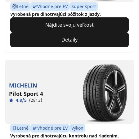
Letné
Vhodné pre EV
Super šport
Vyrobená pre dlhotrvajúci pôžitok z jazdy.
Nájdite svoju veľkosť
Detaily
MICHELIN
Pilot Sport 4
4.8/5
(2813)
Letné
Vhodné pre EV
Výkon
Vyrobená pre dlhotrvajúcu kontrolu nad riadením.