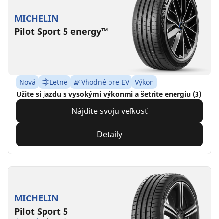
MICHELIN
Pilot Sport 5 energy™
Nová
Letné
Vhodné pre EV
Výkon
Užite si jazdu s vysokými výkonmi a šetrite energiu (3)
Nájdite svoju veľkosť
Detaily
MICHELIN
Pilot Sport 5