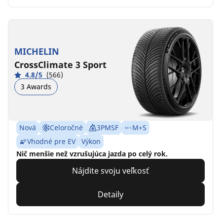
MICHELIN
CrossClimate 3 Sport
4.8/5
(566)
3 Awards
Nová
Celoročné
3PMSF
M+S
Vhodné pre EV
Výkon
Nič menšie než vzrušujúca jazda po celý rok.
Nájdite svoju veľkosť
Detaily