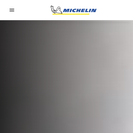
Go to page content
Go to page navigation