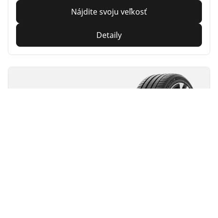
Nájdite svoju veľkosť
Detaily
MICHELIN
Pilot Sport EV
4.4/5
(43)
Letné
Vhodné pre EV
Výkon
Vyrobená pre dlhotrvajúcu elektrifikovanú
ovládateľnosť na ceste.
Nájdite svoju veľkosť