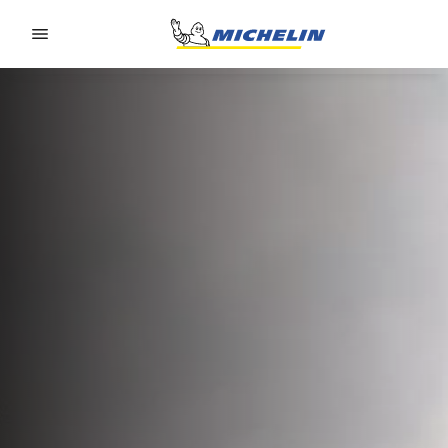
Go to page content
Go to page navigation