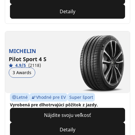
Detaily
MICHELIN
Pilot Sport 4 S
4.9/5
(2118)
3 Awards
Letné
Vhodné pre EV
Super šport
Vyrobená pre dlhotrvajúci pôžitok z jazdy.
Nájdite svoju veľkosť
Detaily