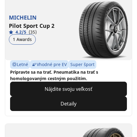
MICHELIN
Pilot Sport Cup 2
4.2/5
(35)
1 Awards
Letné
Vhodné pre EV
Super šport
Pripravte sa na trať. Pneumatika na trať s
homologovaným cestným použitím.
Nájdite svoju veľkosť
Detaily