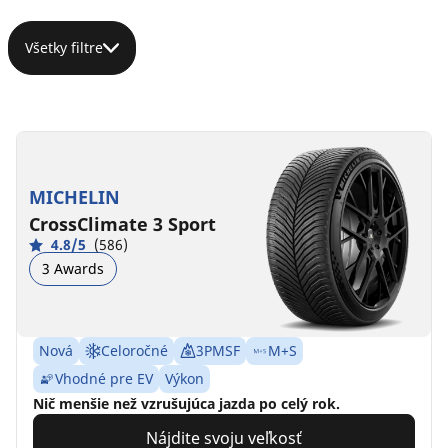
Všetky filtre
MICHELIN
CrossClimate 3 Sport
4.8/5
(586)
3 Awards
Nová
Celoročné
3PMSF
M+S
Vhodné pre EV
Výkon
Nič menšie než vzrušujúca jazda po celý rok.
Nájdite svoju veľkosť