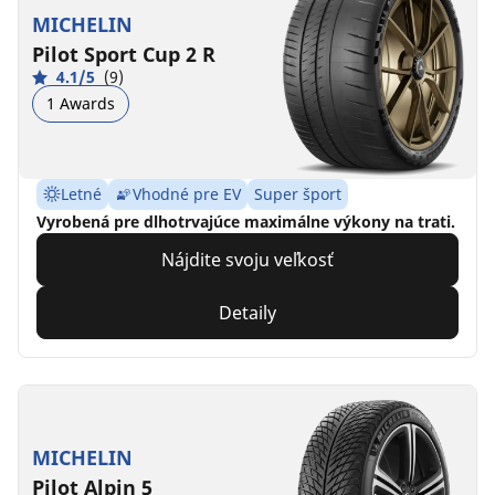
MICHELIN
Pilot Sport Cup 2 R
4.1/5
(9)
1 Awards
Letné
Vhodné pre EV
Super šport
Vyrobená pre dlhotrvajúce maximálne výkony na trati.
Nájdite svoju veľkosť
Detaily
MICHELIN
Pilot Alpin 5