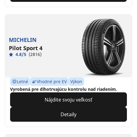
MICHELIN
Pilot Sport 4
4.8/5
(2816)
Letné
Vhodné pre EV
Výkon
Vyrobená pre dlhotrvajúcu kontrolu nad riadením.
Nájdite svoju veľkosť
Detaily