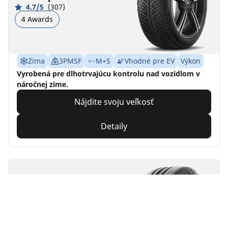
4.7/5
(307)
4 Awards
Zima
3PMSF
M+S
Vhodné pre EV
Výkon
Vyrobená pre dlhotrvajúcu kontrolu nad vozidlom v
náročnej zime.
Nájdite svoju veľkosť
Detaily
MICHELIN
Pilot Super Sport
4.8/5
(157)