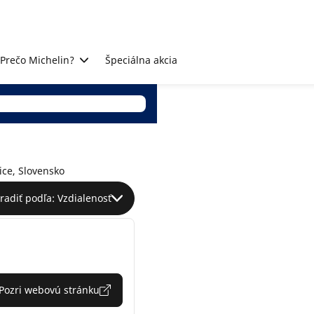
Prečo Michelin?
Špeciálna akcia
ice, Slovensko
radiť podľa: Vzdialenosť
Pozri webovú stránku