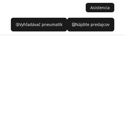
Asistencia
Vyhľadávač pneumatík
Nájdite predajcov