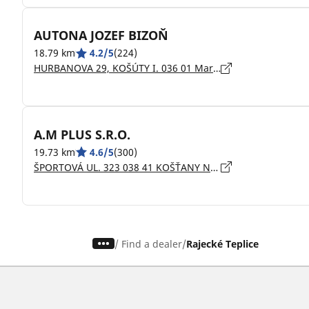
AUTONA JOZEF BIZOŇ
18.79 km
4.2/5
(224)
HURBANOVA 29, KOŠÚTY I. 036 01 Martin
A.M PLUS S.R.O.
19.73 km
4.6/5
(300)
ŠPORTOVÁ UL. 323 038 41 KOŠŤANY NAD TURCOM
/
Find a dealer
Rajecké Teplice