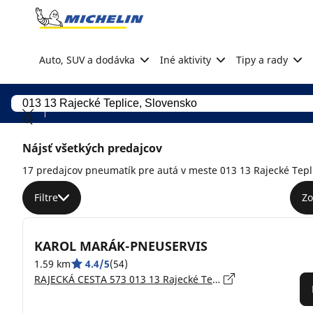
Go to page content
Go to page navigation
Auto, SUV a dodávka
Iné aktivity
Tipy a rady
Nájsť všetkých predajcov
17 predajcov pneumatík pre autá v meste 013 13 Rajecké Tepl
Filtre
Zo
KAROL MARÁK-PNEUSERVIS
1.59 km
4.4/5
(54)
RAJECKÁ CESTA 573 013 13 Rajecké Teplice